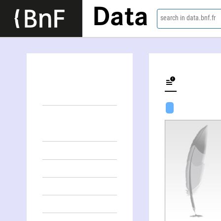
Data
search in data.bnf.fr