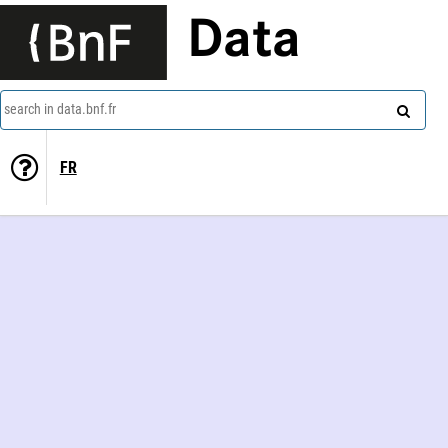
Data
search in data.bnf.fr
FR