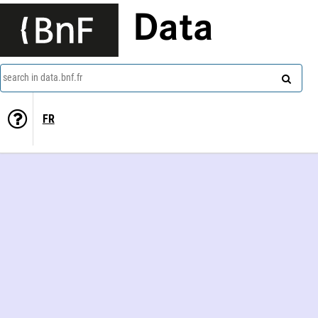
Data
search in data.bnf.fr
FR