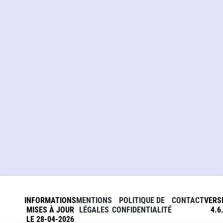
INFORMATIONS
MENTIONS
POLITIQUE DE
CONTACT
VERS
MISES À JOUR
LÉGALES
CONFIDENTIALITÉ
4.6
LE 28-04-2026