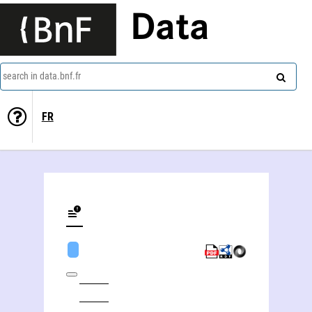
Data
search in data.bnf.fr
FR