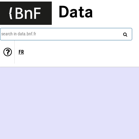
Data
search in data.bnf.fr
FR