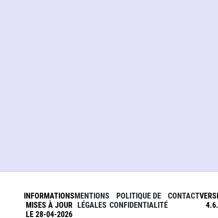
INFORMATIONS
MENTIONS
POLITIQUE DE
CONTACT
VERS
MISES À JOUR
LÉGALES
CONFIDENTIALITÉ
4.6
LE 28-04-2026