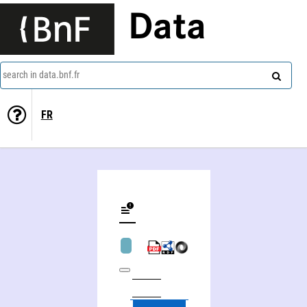
Data
search in data.bnf.fr
FR