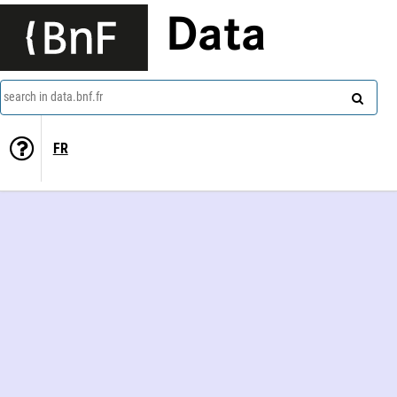
Data
search in data.bnf.fr
FR