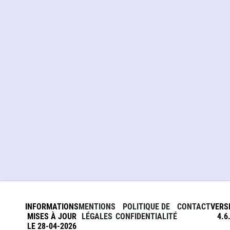
INFORMATIONS
MENTIONS
POLITIQUE DE
CONTACT
VERS
MISES À JOUR
LÉGALES
CONFIDENTIALITÉ
4.6
LE 28-04-2026