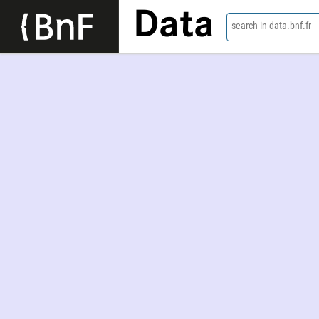
Data
search in data.bnf.fr