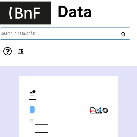
Data
search in data.bnf.fr
FR