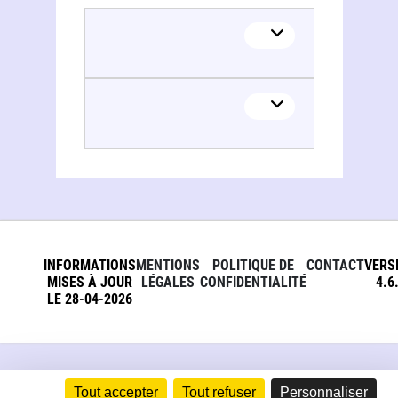
Wladimir Berelowitch
INFORMATIONS
MENTIONS
POLITIQUE DE
CONTACT
VERS
MISES À JOUR
LÉGALES
CONFIDENTIALITÉ
4.6
LE 28-04-2026
Tout accepter
Tout refuser
Personnaliser