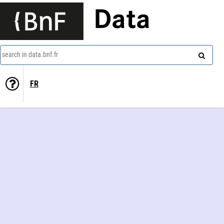
Data
search in data.bnf.fr
FR