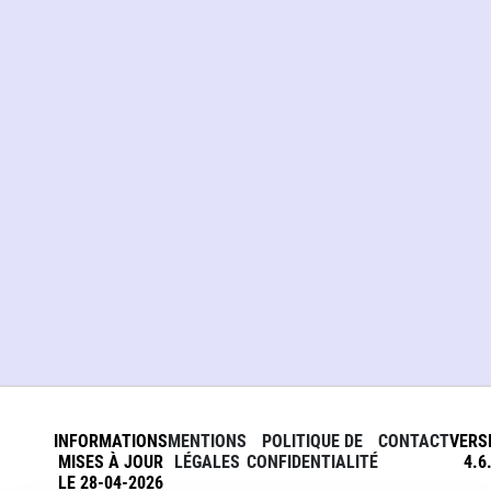
INFORMATIONS
MENTIONS
POLITIQUE DE
CONTACT
VERS
MISES À JOUR
LÉGALES
CONFIDENTIALITÉ
4.6
LE 28-04-2026