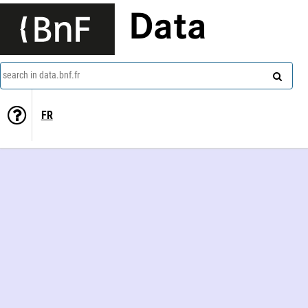
Data
search in data.bnf.fr
FR