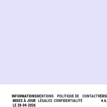
INFORMATIONS
MENTIONS
POLITIQUE DE
CONTACT
VERS
MISES À JOUR
LÉGALES
CONFIDENTIALITÉ
4.6
LE 28-04-2026