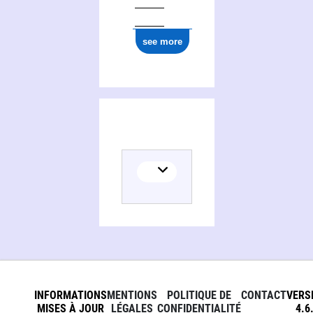
see more
INFORMATIONS
MENTIONS
POLITIQUE DE
CONTACT
VERS
MISES À JOUR
LÉGALES
CONFIDENTIALITÉ
4.6