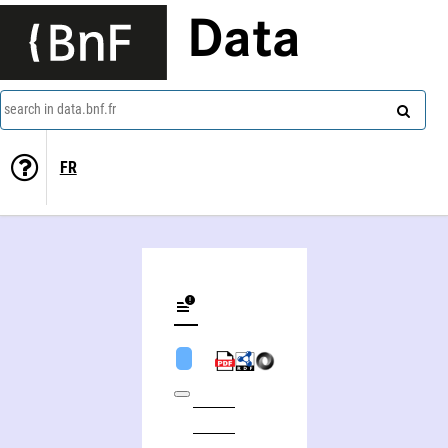
Data
search in data.bnf.fr
FR