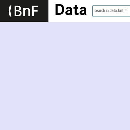
Data
search in data.bnf.fr