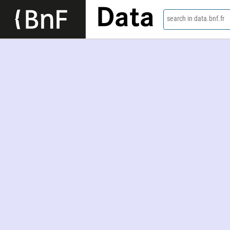
Data
search in data.bnf.fr