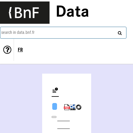
Data
search in data.bnf.fr
FR