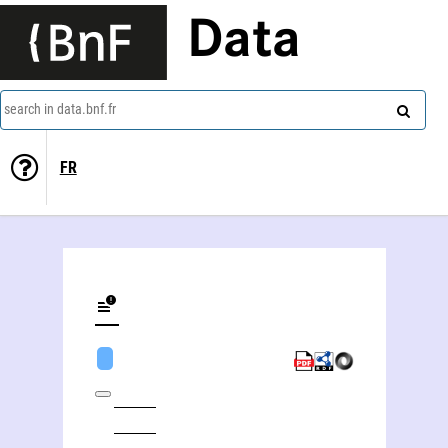
Data
search in data.bnf.fr
FR