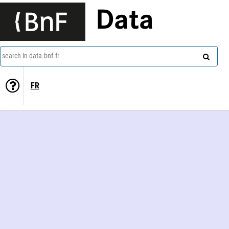
Data
search in data.bnf.fr
FR