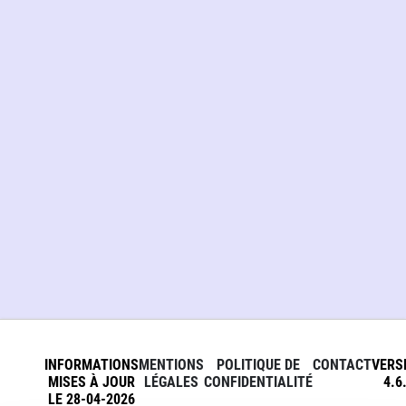
INFORMATIONS
MENTIONS
POLITIQUE DE
CONTACT
VERS
MISES À JOUR
LÉGALES
CONFIDENTIALITÉ
4.6
LE 28-04-2026