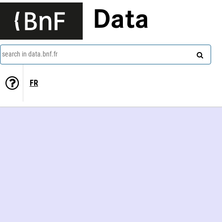
Data
search in data.bnf.fr
FR