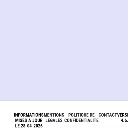
INFORMATIONS
MENTIONS
POLITIQUE DE
CONTACT
VERS
MISES À JOUR
LÉGALES
CONFIDENTIALITÉ
4.6
LE 28-04-2026