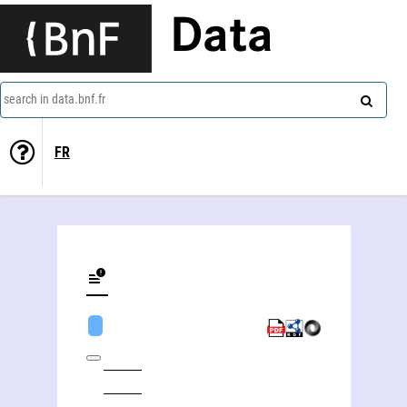
Data
search in data.bnf.fr
FR