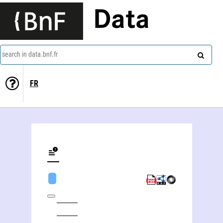
Data
search in data.bnf.fr
FR