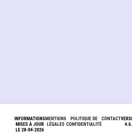
INFORMATIONS
MENTIONS
POLITIQUE DE
CONTACT
VERS
MISES À JOUR
LÉGALES
CONFIDENTIALITÉ
4.6
LE 28-04-2026