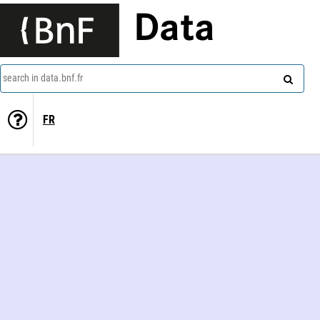
Data
search in data.bnf.fr
FR