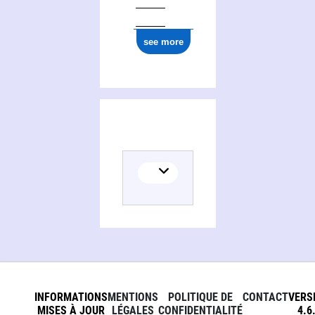
see more
INFORMATIONS
MENTIONS
POLITIQUE DE
CONTACT
VERS
MISES À JOUR
LÉGALES
CONFIDENTIALITÉ
4.6