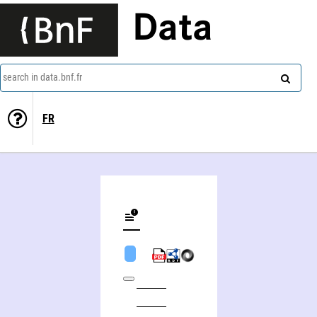
Data
search in data.bnf.fr
FR