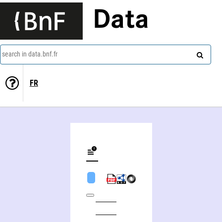
Data
search in data.bnf.fr
FR