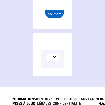
see more
INFORMATIONS
MENTIONS
POLITIQUE DE
CONTACT
VERS
MISES À JOUR
LÉGALES
CONFIDENTIALITÉ
4.6