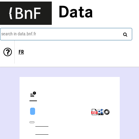
Data
search in data.bnf.fr
FR