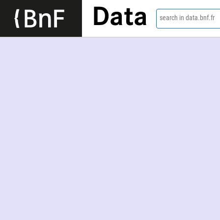
Data
search in data.bnf.fr