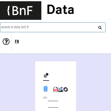
Data
search in data.bnf.fr
FR