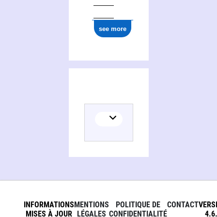
see more
INFORMATIONS
MENTIONS
POLITIQUE DE
CONTACT
VERS
MISES À JOUR
LÉGALES
CONFIDENTIALITÉ
4.6