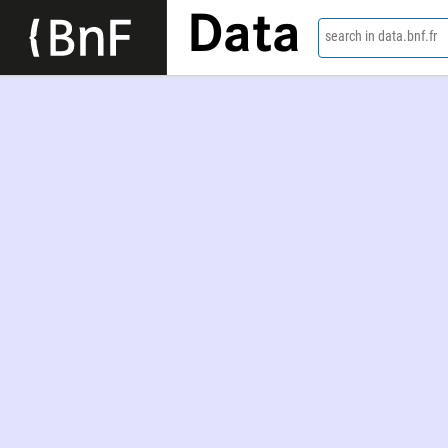
Data
search in data.bnf.fr