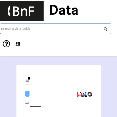
Data
search in data.bnf.fr
FR