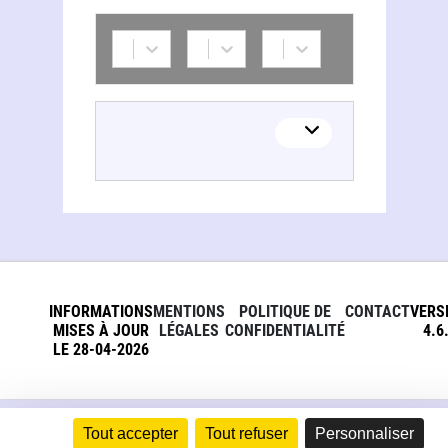
INFORMATIONS
MENTIONS
POLITIQUE DE
CONTACT
VERS
MISES À JOUR
LÉGALES
CONFIDENTIALITÉ
4.6
LE 28-04-2026
Tout accepter
Tout refuser
Personnaliser