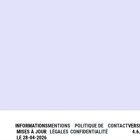
INFORMATIONS
MENTIONS
POLITIQUE DE
CONTACT
VERS
MISES À JOUR
LÉGALES
CONFIDENTIALITÉ
4.6
LE 28-04-2026