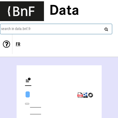
Data
search in data.bnf.fr
FR