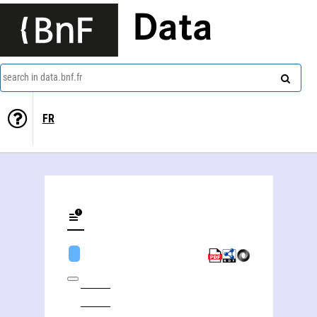
Data
search in data.bnf.fr
FR