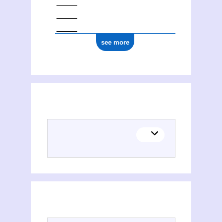
see more
(