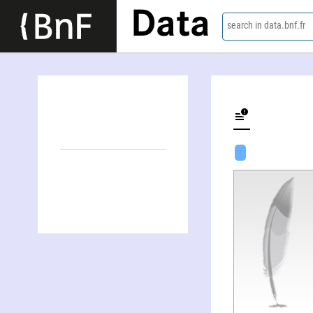
Data
search in data.bnf.fr