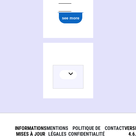
see more
INFORMATIONS
MENTIONS
POLITIQUE DE
CONTACT
VERS
MISES À JOUR
LÉGALES
CONFIDENTIALITÉ
4.6