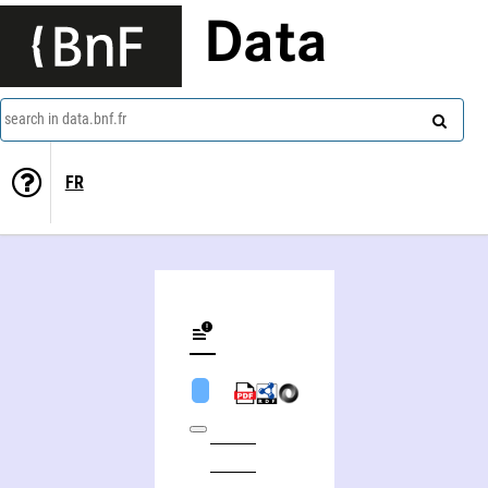
Data
search in data.bnf.fr
FR