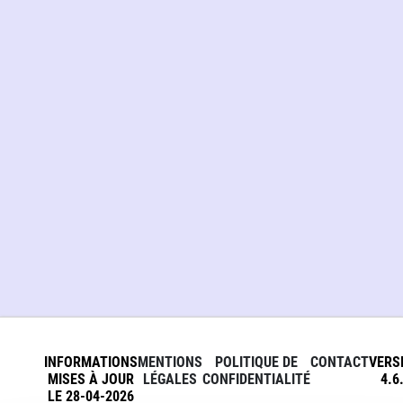
INFORMATIONS
MENTIONS
POLITIQUE DE
CONTACT
VERS
MISES À JOUR
LÉGALES
CONFIDENTIALITÉ
4.6
LE 28-04-2026