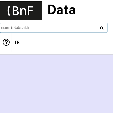
Data
search in data.bnf.fr
FR