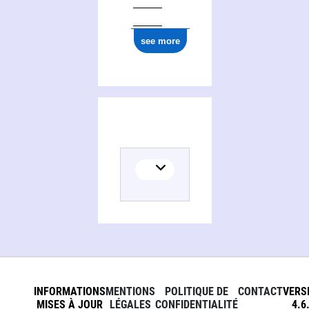
see more
INFORMATIONS
MENTIONS
POLITIQUE DE
CONTACT
VERS
MISES À JOUR
LÉGALES
CONFIDENTIALITÉ
4.6