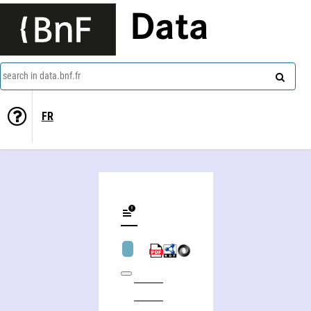
Data
search in data.bnf.fr
FR