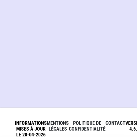
INFORMATIONS
MENTIONS
POLITIQUE DE
CONTACT
VERS
MISES À JOUR
LÉGALES
CONFIDENTIALITÉ
4.6
LE 28-04-2026