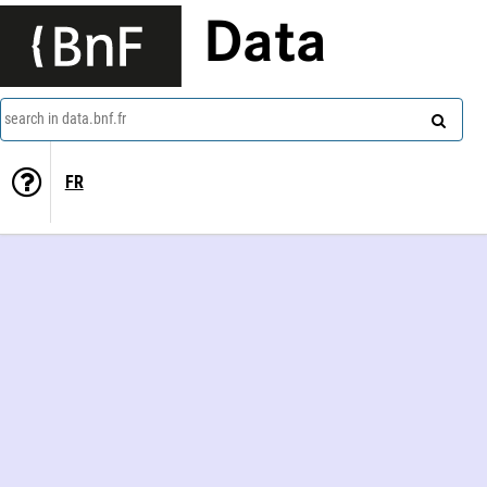
Data
search in data.bnf.fr
FR