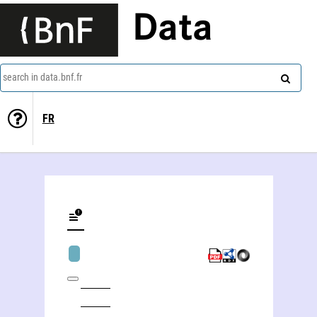
Data
search in data.bnf.fr
FR