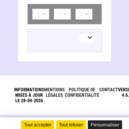
Centre d'études et de recherches sur la défense et la sécurité. Nice
INFORMATIONS
MENTIONS
POLITIQUE DE
CONTACT
VERS
MISES À JOUR
LÉGALES
CONFIDENTIALITÉ
4.6
LE 28-04-2026
Tout accepter
Tout refuser
Personnaliser