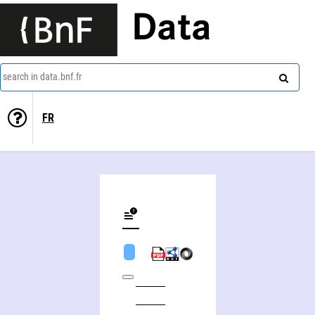
Data
search in data.bnf.fr
FR