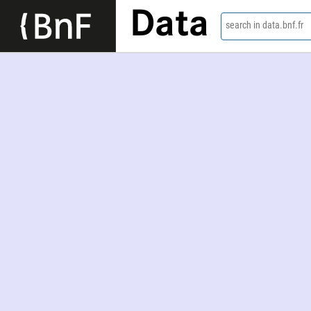
Data
search in data.bnf.fr