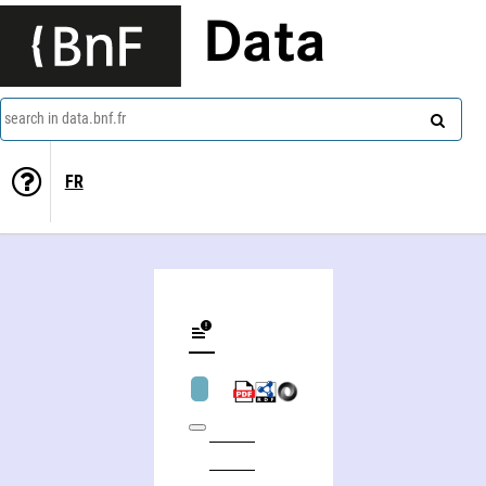
Data
search in data.bnf.fr
FR