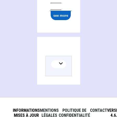
see more
INFORMATIONS
MENTIONS
POLITIQUE DE
CONTACT
VERS
MISES À JOUR
LÉGALES
CONFIDENTIALITÉ
4.6