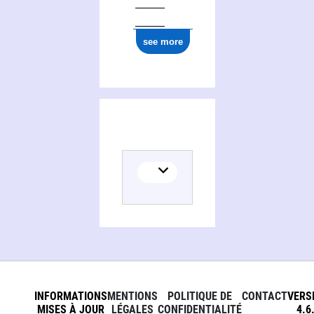
see more
INFORMATIONS
MENTIONS
POLITIQUE DE
CONTACT
VERS
MISES À JOUR
LÉGALES
CONFIDENTIALITÉ
4.6