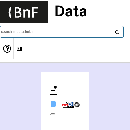
Data
search in data.bnf.fr
FR