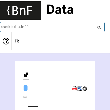
Data
search in data.bnf.fr
FR