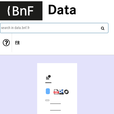
Data
search in data.bnf.fr
FR