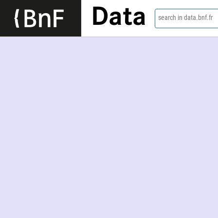
Data
search in data.bnf.fr