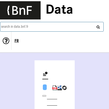
Data
search in data.bnf.fr
FR