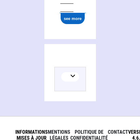
see more
INFORMATIONS
MENTIONS
POLITIQUE DE
CONTACT
VERS
MISES À JOUR
LÉGALES
CONFIDENTIALITÉ
4.6