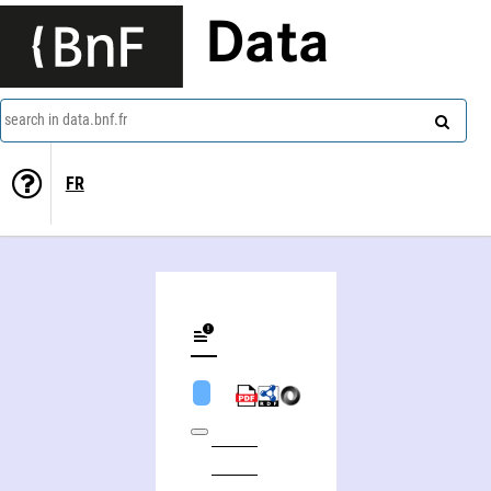
Data
search in data.bnf.fr
FR