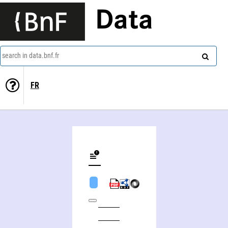
Data
search in data.bnf.fr
FR