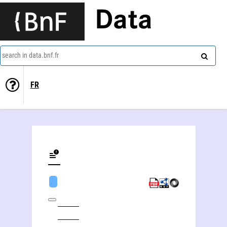
Data
search in data.bnf.fr
FR