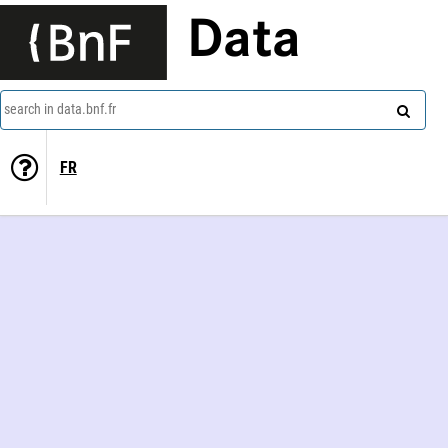
Data
search in data.bnf.fr
FR