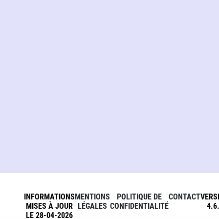
INFORMATIONS
MENTIONS
POLITIQUE DE
CONTACT
VERS
MISES À JOUR
LÉGALES
CONFIDENTIALITÉ
4.6
LE 28-04-2026