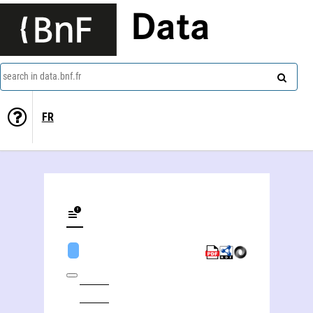
Data
search in data.bnf.fr
FR